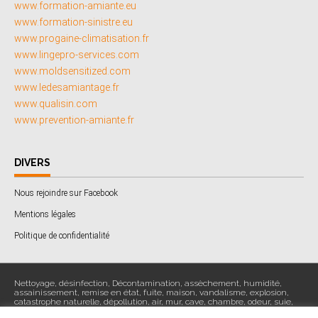
www.formation-amiante.eu
www.formation-sinistre.eu
www.progaine-climatisation.fr
www.lingepro-services.com
www.moldsensitized.com
www.ledesamiantage.fr
www.qualisin.com
www.prevention-amiante.fr
DIVERS
Nous rejoindre sur Facebook
Mentions légales
Politique de confidentialité
Nettoyage, désinfection, Décontamination, assèchement, humidité,
assainissement, remise en état, fuite, maison, vandalisme, explosion,
catastrophe naturelle, dépollution, air, mur, cave, chambre, odeur, suie,
particulier, expert, assurance, vêtement, sentir, incendie, feu, enfumage,