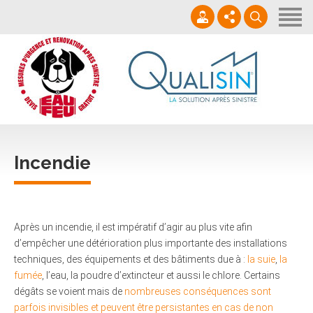
Accueil
Présentation
Domaines d’activités
03.27.28.29.12
Métiers
contact59@blue-select.fr
Galerie photos
Ouvert 7 jours sur 7
Incendie
Contact
Après un incendie, il est impératif d’agir au plus vite afin
d’empêcher une détérioration plus importante des installations
techniques, des équipements et des bâtiments due à :
la suie
,
la
fumée
, l’eau, la poudre d’extincteur et aussi le chlore. Certains
dégâts se voient mais de
nombreuses conséquences sont
parfois invisibles et peuvent être persistantes en cas de non